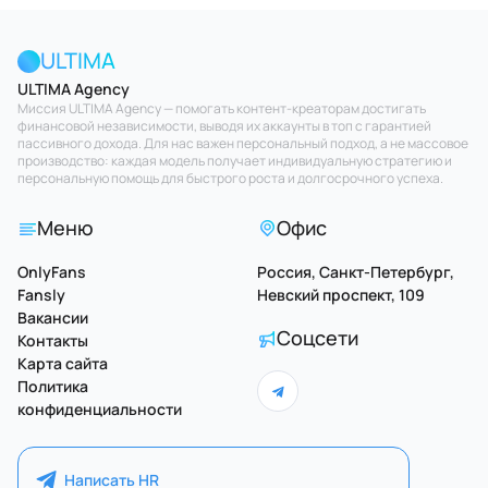
ULTIMA
ULTIMA Agency
Миссия ULTIMA Agency — помогать контент-креаторам достигать
финансовой независимости, выводя их аккаунты в топ с гарантией
пассивного дохода. Для нас важен персональный подход, а не массовое
производство: каждая модель получает индивидуальную стратегию и
персональную помощь для быстрого роста и долгосрочного успеха.
Меню
Офис
OnlyFans
Россия, Санкт-Петербург,
Fansly
Невский проспект, 109
Вакансии
Соцсети
Контакты
Карта сайта
Политика
конфиденциальности
Написать HR