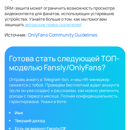
DRM-защита может ограничить возможность просмотра
видеоконтента для фанатов, использующих устаревшие
устройства. Узнайте больше о том, как мы помогаем
защищать
авторские права создателей
.
Источник:
OnlyFans Community Guidelines
Готова стать следующей ТОП-
моделью Fansly/OnlyFans?
Отправь анкету в Telegram-бот, и наш HR-менеджер
свяжется с тобой. Проведем бесплатный аудит аккаунта
(если он уже создан) и расскажем, как можно увеличить
доходы с первого месяца. Полная конфиденциальность
гарантирована. Укажи в боте:
Имя
Текущий доход
Есть ли аккаунт Fansly/OF