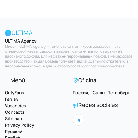
ULTIMA
ULTIMA Agency
Миссия ULTIMA Agency — помогать контент-креаторам достигать
финансовой независимости, выводя их аккаунты в топ с гарантией
пассивного дохода. Для нас важен персональный подход, а не массовое
производство: каждая модель получает индивидуальную стратегию и
персональную помощь для быстрого роста и долгосрочного успеха.
Menú
Oficina
OnlyFans
Россия, Санкт-Петербург
Fanlsy
Redes sociales
Vacancies
Contacts
Sitemap
Privacy Policy
Русский
English