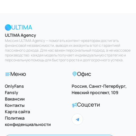
ULTIMA
ULTIMA Agency
Миссия ULTIMA Agency — помогать контент-креаторам достигать
финансовой независимости, выводя их аккаунты в топ с гарантией
пассивного дохода. Для нас важен персональный подход, а не массовое
производство: каждая модель получает индивидуальную стратегию и
персональную помощь для быстрого роста и долгосрочного успеха.
Меню
Офис
OnlyFans
Россия, Санкт-Петербург,
Fansly
Невский проспект, 109
Вакансии
Соцсети
Контакты
Карта сайта
Политика
конфиденциальности