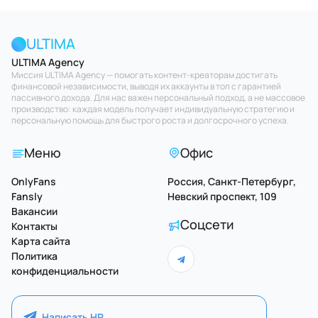
ULTIMA
ULTIMA Agency
Миссия ULTIMA Agency — помогать контент-креаторам достигать
финансовой независимости, выводя их аккаунты в топ с гарантией
пассивного дохода. Для нас важен персональный подход, а не массовое
производство: каждая модель получает индивидуальную стратегию и
персональную помощь для быстрого роста и долгосрочного успеха.
Меню
Офис
OnlyFans
Россия, Санкт-Петербург,
Fansly
Невский проспект, 109
Вакансии
Соцсети
Контакты
Карта сайта
Политика
конфиденциальности
Написать HR