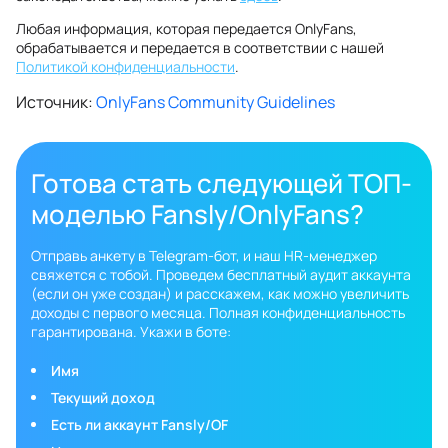
Любая информация, которая передается OnlyFans,
обрабатывается и передается в соответствии с нашей
Политикой конфиденциальности
.
Источник:
OnlyFans Community Guidelines
Готова стать следующей ТОП-
моделью Fansly/OnlyFans?
Отправь анкету в Telegram-бот, и наш HR-менеджер
свяжется с тобой. Проведем бесплатный аудит аккаунта
(если он уже создан) и расскажем, как можно увеличить
доходы с первого месяца. Полная конфиденциальность
гарантирована. Укажи в боте:
Имя
Текущий доход
Есть ли аккаунт Fansly/OF